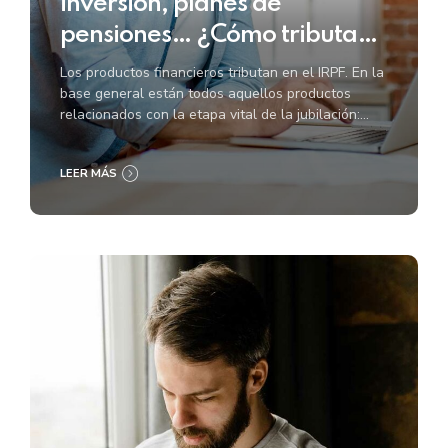
inversión, planes de
pensiones… ¿Cómo tributan
en la renta?
Los productos financieros tributan en el IRPF. En la
base general están todos aquellos productos
relacionados con la etapa vital de la jubilación:
planes de pensiones, seguros de dependencia,
planes de previsión...
LEER MÁS