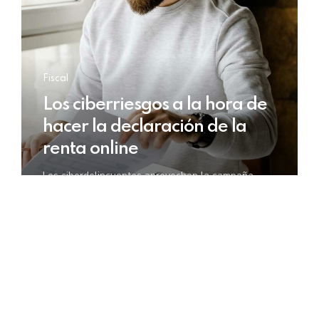
Fiscal
Los ciberriesgos a la hora de
hacer la declaración de la
renta online
Los ciberdelincuentes aprovechan la campaña
para robar datos personales y bancarios a los
contribuyentes a través de phishing, smishing,
vishing o con apps maliciosas.
LEER MÁS